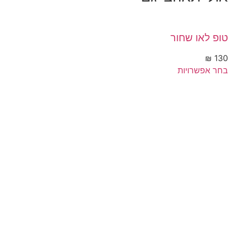
טופ דילארה כחול
₪
85
למוצר
בחר אפשרויות
זה
יש
מספר
סוגים.
ניתן
לבחור
את
האפשרויות
בעמוד
המוצר